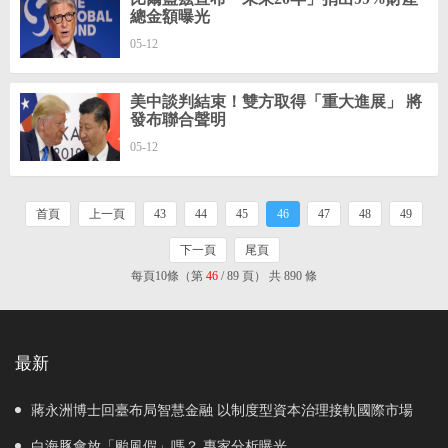
總金額曝光
05-12
美中談判結束！雙方取得「重大進展」 將
發布聯合聲明
05-12
首頁
上一頁
43
44
45
46
47
48
49
下一頁
尾頁
每頁10條（第
46
/ 89 頁） 共 890 條
最新
蔣永洲博士回臺布局智慧金融 以制度型資本治理接軌國際市場
白海豚會放「颱風假」嗎？ 專家分析曝光