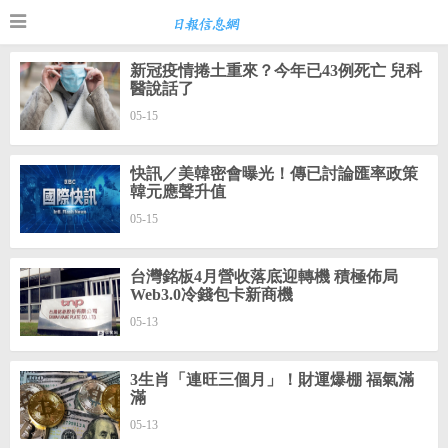
新冠疫情捲土重來？今年已43例死亡 兒科
醫說話了
05-15
快訊／美韓密會曝光！傳已討論匯率政策
韓元應聲升值
05-15
台灣銘板4月營收落底迎轉機 積極佈局
Web3.0冷錢包卡新商機
05-13
3生肖「連旺三個月」！財運爆棚 福氣滿
滿
05-13