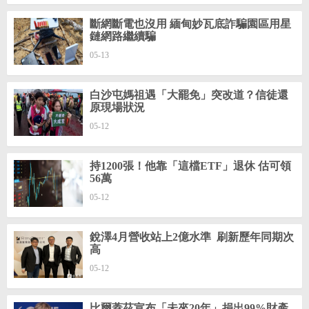
斷網斷電也沒用 緬甸妙瓦底詐騙園區用星
鏈網路繼續騙
05-13
白沙屯媽祖遇「大罷免」突改道？信徒還
原現場狀況
05-12
持1200張！他靠「這檔ETF」退休 估可領
56萬
05-12
銳澤4月營收站上2億水準 刷新歷年同期次
高
05-12
比爾蓋茲宣布「未來20年」捐出99%財產