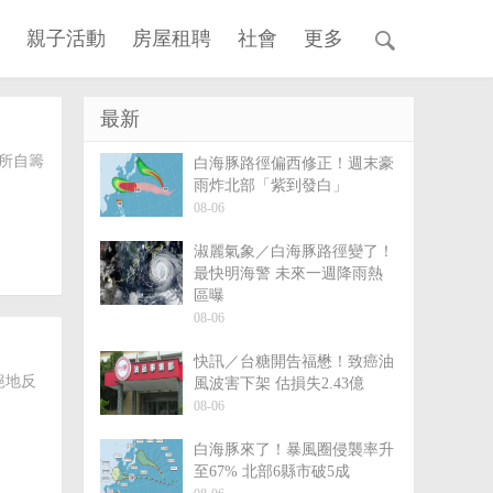
親子活動
房屋租聘
社會
更多
最新
所自籌
白海豚路徑偏西修正！週末豪
雨炸北部「紫到發白」
08-06
淑麗氣象／白海豚路徑變了！
最快明海警 未來一週降雨熱
區曝
08-06
快訊／台糖開告福懋！致癌油
絕地反
風波害下架 估損失2.43億
08-06
白海豚來了！暴風圈侵襲率升
至67% 北部6縣市破5成