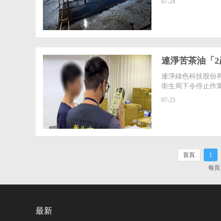
07-24
連淨苦茶油「2
連淨綠色科技股份
衛生局下令停止作
07-23
首頁
1
每頁
最新