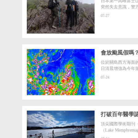
日本第一高峰富士山
突然失去意識，警
07-27
會放颱風假嗎
位於關島西方海面的
日清晨增強為今年
07-24
打破百年醫學
頂尖國際學術期刊《
（Lake Memph