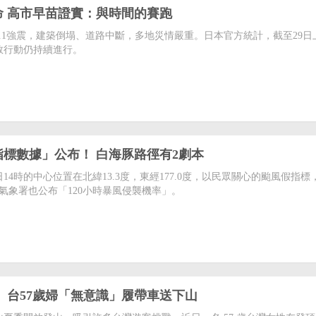
命 高市早苗證實：與時間的賽跑
.1強震，建築倒塌、道路中斷，多地災情嚴重。日本官方統計，截至29日
救行動仍持續進行。
標數據」公布！ 白海豚路徑有2劇本
14時的中心位置在北緯13.3度，東經177.0度，以民眾關心的颱風假指標
央氣象署也公布「120小時暴風侵襲機率」。
 台57歲婦「無意識」履帶車送下山