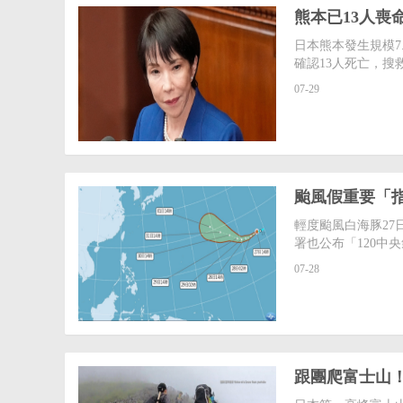
熊本已13人喪
日本熊本發生規模7
確認13人死亡，搜
07-29
颱風假重要「指
輕度颱風白海豚27日
署也公布「120中
07-28
跟團爬富士山！