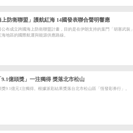
上防衛聯盟」護航紅海 14國發表聯合聲明響應
0日公布成立跨國海上防衛聯盟計畫，目的是在伊朗支持的葉門「胡塞武裝
紅海地區的國際航運與能源供應路線。
9.1億頭獎」一注獨得 獎落北市松山
頭獎9.1億元1注獨得。根據派彩結果獎落台北市松山區「恆發彩券行」。