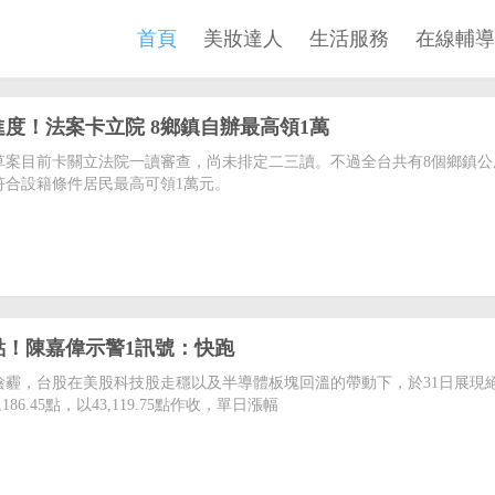
首頁
美妝達人
生活服務
在線輔導
度！法案卡立院 8鄉鎮自辦最高領1萬
草案目前卡關立法院一讀審查，尚未排定二三讀。不過全台共有8個鄉鎮公
符合設籍條件居民最高可領1萬元。
6點！陳嘉偉示警1訊號：快跑
陰霾，台股在美股科技股走穩以及半導體板塊回溫的帶動下，於31日展現
86.45點，以43,119.75點作收，單日漲幅