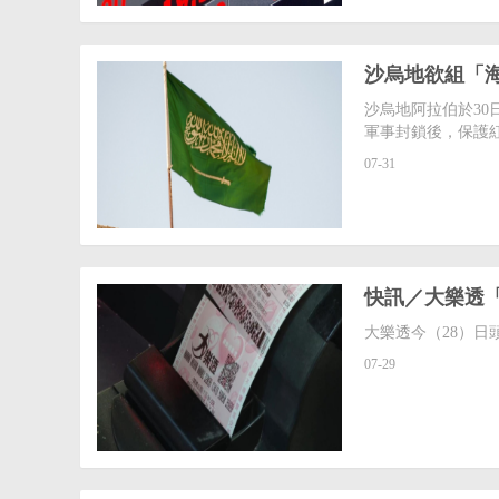
沙烏地欲組「海
沙烏地阿拉伯於3
軍事封鎖後，保護
07-31
快訊／大樂透「
大樂透今（28）日
07-29