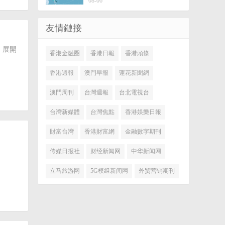
08-06
友情鏈接
」展開
香港金融圈
香港日報
香港頭條
香港週報
澳門早報
蓮花新聞網
澳門周刊
台灣週報
台北電視台
台灣新媒體
台灣焦點
香港娛樂日報
財富台灣
香港財富網
金融數字期刊
传媒日报社
财经新闻网
中华新闻网
立马旅游网
5G模组新闻网
外贸营销期刊