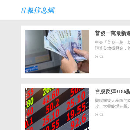
普發一萬最新進
中央「普發一萬」
預算發放振興金，
08-05
台股反彈318
擺脫前幾天暴跌的
攻！大盤終場狂飆3,1
08-05