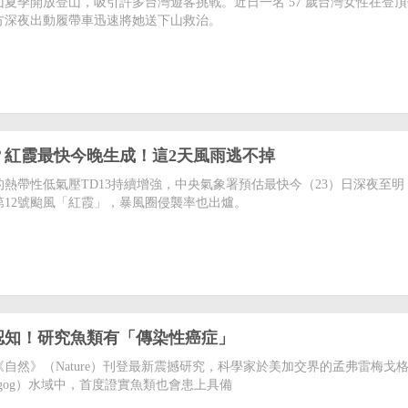
夏季開放登山，吸引許多台灣遊客挑戰。近日一名 57 歲台灣女性在登
方深夜出動履帶車迅速將她送下山救治。
？紅霞最快今晚生成！這2天風雨逃不掉
熱帶性低氣壓TD13持續增強，中央氣象署預估最快今（23）日深夜至明（
第12號颱風「紅霞」，暴風圈侵襲率也出爐。
認知！研究魚類有「傳染性癌症」
自然》（Nature）刊登最新震撼研究，科學家於美加交界的孟弗雷梅戈
remagog）水域中，首度證實魚類也會患上具備