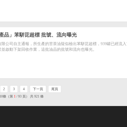
產品」苯駢芘超標 批號、流向曝光
有限公司自主通報，所生產的苦茶油疑似檢出苯駢芘超標，939罐已經流入
業並啟動下架回收作業，這批油品的批號和流向也曝光。
2
3
4
下一頁
尾頁
10條（第
1
/ 93 頁） 共 921 條