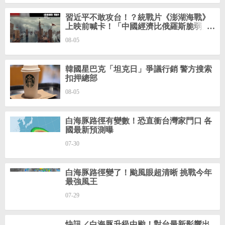
習近平不敢攻台！？統戰片《澎湖海戰》
上映前喊卡！「中國經濟比俄羅斯脆弱」
怕全球制裁？
08-05
韓國星巴克「坦克日」爭議行銷 警方搜索
扣押總部
08-05
白海豚路徑有變數！恐直衝台灣家門口 各
國最新預測曝
07-30
白海豚路徑變了！颱風眼超清晰 挑戰今年
最強風王
07-29
快訊／白海豚升級中颱！對台最新影響出