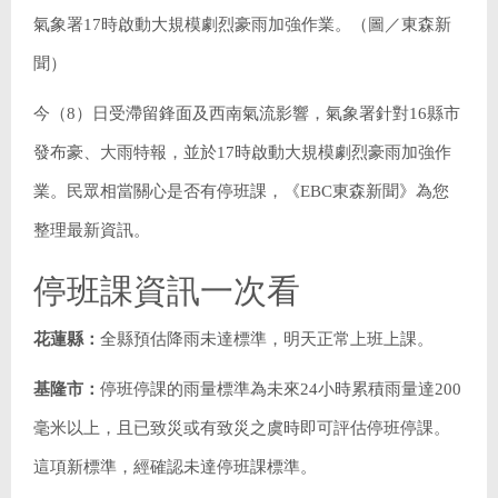
氣象署17時啟動大規模劇烈豪雨加強作業。（圖／東森新
聞）
今（8）日受滯留鋒面及西南氣流影響，氣象署針對16縣市
發布豪、大雨特報，並於17時啟動大規模劇烈豪雨加強作
業。民眾相當關心是否有停班課，《EBC東森新聞》為您
整理最新資訊。
停班課資訊一次看
花蓮縣：
全縣預估降雨未達標準，明天正常上班上課。
基隆市：
停班停課的雨量標準為未來24小時累積雨量達200
毫米以上，且已致災或有致災之虞時即可評估停班停課。
這項新標準，經確認未達停班課標準。