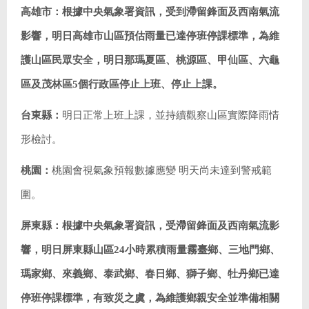
高雄市：根據中央氣象署資訊，受到滯留鋒面及西南氣流
影響，明日高雄市山區預估雨量已達停班停課標準，為維
護山區民眾安全，明日那瑪夏區、桃源區、甲仙區、六龜
區及茂林區5個行政區停止上班、停止上課。
台東縣：
明日正常上班上課，並持續觀察山區實際降雨情
形檢討。
桃園：
桃園會視氣象預報數據應變 明天尚未達到警戒範
圍。
屏東縣：根據中央氣象署資訊，受滯留鋒面及西南氣流影
響，明日屏東縣山區24小時累積雨量霧臺鄉、三地門鄉、
瑪家鄉、來義鄉、泰武鄉、春日鄉、獅子鄉、牡丹鄉已達
停班停課標準，有致災之虞，為維護鄉親安全並準備相關