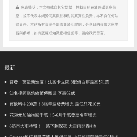
免責聲明：本文轉載自其它媒體，轉載目的在於傳遞更多信
息，並不代表本網贊同其觀點和對其真實性負責，亦不負任何法
律責任。本站所有資源全部收集於互聯網，分享目的僅供大家學
習與參考，如有版權或知識產權侵犯等，請給我們留言。
最新
普發一萬最新進度！法案卡立院 8鄉鎮自辦最高領1萬
知名律師張鈞綸驚傳離世 享壽62歲
買飲料中200萬！8張幸運發票曝光 最低只花10元
花60元加油抱回千萬！5-6月千萬發票名單曝光
8縣市大雨特報！一路下到深夜 大雷雨開轟4地