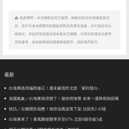
免責聲明：本文轉載自其它媒體，轉載目的在於傳遞更多信
息，並不代表本網贊同其觀點和對其真實性負責，亦不負任何法
律責任。本站所有資源全部收集於互聯網，分享目的僅供大家學
習與參考，如有版權或知識產權侵犯等，請給我們留言。
最新
白海豚路徑偏西修正！週末豪雨炸北部「紫到發白」
淑麗氣象／白海豚路徑變了！最快明海警 未來一週降雨熱區曝
快訊／台糖開告福懋！致癌油風波害下架 估損失2.43億
白海豚來了！暴風圈侵襲率升至67% 北部6縣市破5成