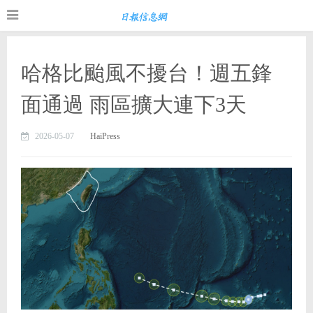
哈格比颱風不擾台！週五鋒
面通過 雨區擴大連下3天
2026-05-07
HaiPress