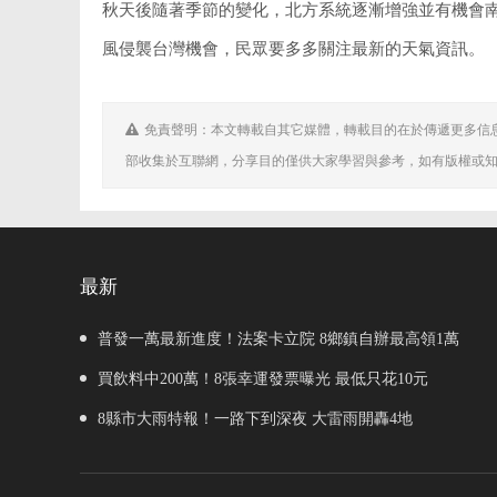
秋天後隨著季節的變化，北方系統逐漸增強並有機會
風侵襲台灣機會，民眾要多多關注最新的天氣資訊。
免責聲明：本文轉載自其它媒體，轉載目的在於傳遞更多信
部收集於互聯網，分享目的僅供大家學習與參考，如有版權或
最新
普發一萬最新進度！法案卡立院 8鄉鎮自辦最高領1萬
買飲料中200萬！8張幸運發票曝光 最低只花10元
8縣市大雨特報！一路下到深夜 大雷雨開轟4地