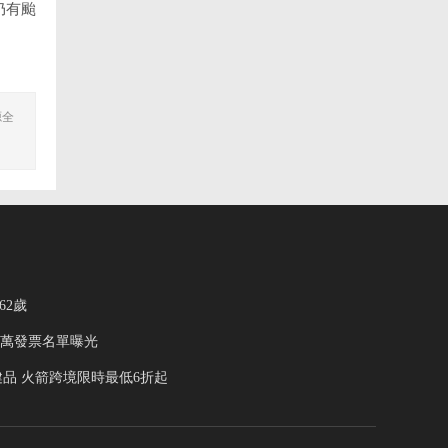
仍有颱
源全
62歲
千萬發票名單曝光
保健品 火箭跨境限時最低6折起