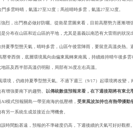
門多雲時晴，氣溫27至32度；馬祖晴時多雲，氣溫27至32度。
舊強烈，出門務必做好防曬。從衛星雲圖來看，目前高壓勢力逐漸增
則是分布在山區和近山區的平地，尤其是嘉義以南恐有大雷雨的狀況
維持夏季型態天氣，晴時多雲，山區午後雷陣雨，要留意高溫炎熱。
來到高壓脊西側，底層環境風向由偏東風轉東南風，持續維持晴午後多雲
地區及西半部高溫仍明顯，局部有36度左右高溫。
東風環境，仍維持夏季型態天氣。不過下週三（9/17）起環境將改變，
也有增強要南下的趨勢。
以傳統數值預報來看，在下週後期將有東北
過AI模式預報關島一帶至南海的低壓槽，
受東風波加持也有熱帶擾動
仍有另一系統生成並接近台灣機會。
離該時間點甚遠，預報的不準確度仍高，下週後續的天氣可好好觀察