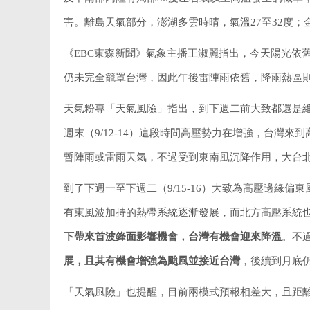
害。離島天氣部分，澎湖多雲時晴，氣溫27至32度；金
《EBC東森新聞》氣象主播王淑麗指出，今天陽光依
仍未完全籠罩台灣，因此午後雷陣雨依舊，降雨熱區
天氣粉專「天氣風險」指出，到下週二前大致都還是
週末（9/12-14）這段時間高壓勢力在增強，台灣
暫陣雨或雷雨天氣，不過受到東南風沉降作用，大台北
到了下週一至下週二（9/15-16）大致為高壓邊緣偏
有東風波加持的熱帶系統逐漸發展，而北方高壓系統
下帶來首波鋒面影響機會，台灣有機會迎來降溫
。不
展，且其有機會增強為颱風並接近台灣
，後續到月底
「天氣風險」也提醒，目前兩模式預報相差大，且距