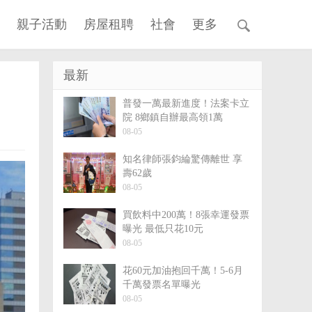
親子活動
房屋租聘
社會
更多
最新
普發一萬最新進度！法案卡立
院 8鄉鎮自辦最高領1萬
08-05
知名律師張鈞綸驚傳離世 享
壽62歲
08-05
買飲料中200萬！8張幸運發票
曝光 最低只花10元
08-05
花60元加油抱回千萬！5-6月
千萬發票名單曝光
08-05