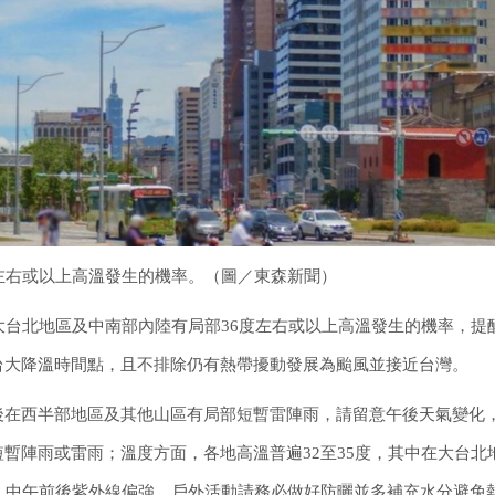
左右或以上高溫發生的機率。（圖／東森新聞）
大台北地區及中南部內陸有局部36度左右或以上高溫發生的機率，提
台大降溫時間點，且不排除仍有熱帶擾動發展為颱風並接近台灣。
後在西半部地區及其他山區有局部短暫雷陣雨，請留意午後天氣變化
暫陣雨或雷雨；溫度方面，各地高溫普遍32至35度，其中在大台北
，中午前後紫外線偏強，戶外活動請務必做好防曬並多補充水分避免