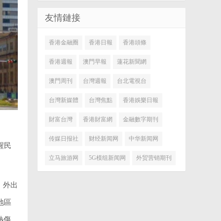
友情鏈接
香港金融圈
香港日報
香港頭條
香港週報
澳門早報
蓮花新聞網
澳門周刊
台灣週報
台北電視台
台灣新媒體
台灣焦點
香港娛樂日報
財富台灣
香港財富網
金融數字期刊
传媒日报社
财经新闻网
中华新闻网
醒民
立马旅游网
5G模组新闻网
外贸营销期刊
，外出
地區
熱傷