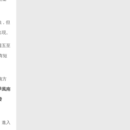
強，但
出現。
週五至
有短
南方
季風南
發
。進入