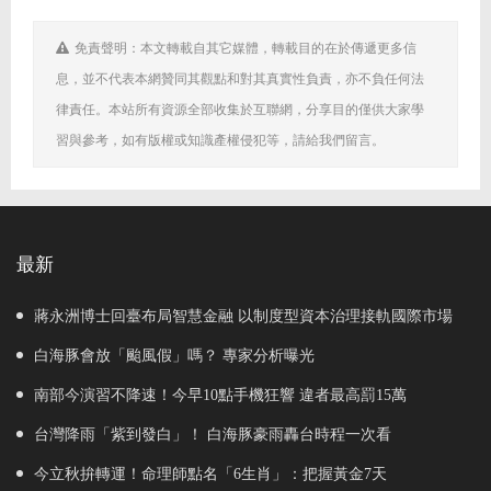
免責聲明：本文轉載自其它媒體，轉載目的在於傳遞更多信
息，並不代表本網贊同其觀點和對其真實性負責，亦不負任何法
律責任。本站所有資源全部收集於互聯網，分享目的僅供大家學
習與參考，如有版權或知識產權侵犯等，請給我們留言。
最新
蔣永洲博士回臺布局智慧金融 以制度型資本治理接軌國際市場
白海豚會放「颱風假」嗎？ 專家分析曝光
南部今演習不降速！今早10點手機狂響 違者最高罰15萬
台灣降雨「紫到發白」！ 白海豚豪雨轟台時程一次看
今立秋拚轉運！命理師點名「6生肖」：把握黃金7天