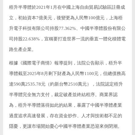
梧升半導體於2021年1月在中國上海自由貿易試驗區註冊成
立，初始資本7億美元，後變更為人民幣100億元，上海梧
升電子科技有限公司持股77.362%、中國半導體股份有限公
司持股22.638%，宣稱要打造世界一流的垂直一體化積體電
路生產企業。
根據《國際電子商情》報導提到，法院公告顯示，梧升半
導體截至2025年8月剩下財產為人民幣1100元，但總債務高
達590萬2535.78元（約新台幣2510萬元），法院認定梧升
半導體完全無力支付，裁定破產並終結程序。商業界認
為，梧升半導體落得如此的結果，暴露了中國半導體產業
過度追求高速發展，存在資金炒作、人才與技術都不足的
隱憂，更讓市場開始憂心中國半導體產業恐迎來倒閉潮。