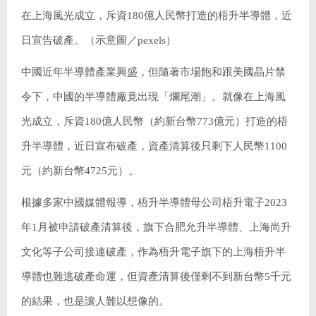
在上海風光成立，斥資180億人民幣打造的梧升半導體，近
日宣告破產。（示意圖／pexels）
中國近年半導體產業興盛，但隨著市場飽和跟美國晶片禁
令下，中國的半導體廠竟出現「爛尾潮」。就像在上海風
光成立，斥資180億人民幣（約新台幣773億元）打造的梧
升半導體，近日宣布破產，資產清算後只剩下人民幣1100
元（約新台幣4725元）。
根據多家中國媒體報導，梧升半導體母公司梧升電子2023
年1月被申請破產清算後，旗下合肥允升半導體、上海尚升
文化等子公司接連破產，作為梧升電子旗下的上海梧升半
導體也難逃破產命運，但資產清算後僅剩不到新台幣5千元
的結果，也是讓人難以想像的。