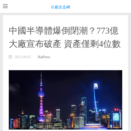
中國半導體爆倒閉潮？773億
大廠宣布破產 資產僅剩4位數
2025-09-05
HaiPress