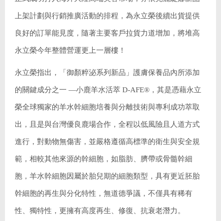
上架計劃與行銷推廣活動的排程，為永立榮後續出貨提供
良好的訂單能見度，隨著主要客戶拉貨力道增加，將堆高
永立榮今年整體營運更上一層樓！
永立榮指出，「御顏粹泌系列新品」護膚保養品內所添加
的關鍵成分之一 —小鹿羊水活萃 D-AFE®，其是憑藉永立
榮全球獨家的羊水幹細胞培養與分離技術與專利成功萃取
出，且是與台灣優良鹿場合作，全程以低風險且人道方式
進行，對動物無傷害，並嚴格遵循高標準的衛生與安全規
範，相較其他來源的幹細胞，如脂肪、臍帶或骨髓幹細
胞，羊水幹細胞因屬於胎兒期的細胞類型，具有更近胚胎
幹細胞的再生與分化特性，無道德爭議，不僅具有稀有
性、獨特性，更擁有高度再生、修復、抗衰老潛力。