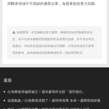
與醫美領域不可或缺的優異企業，為股東創造更大回饋。
免責聲明：本文轉載自其它媒體，轉載目的在於傳遞更多信
息，並不代表本網贊同其觀點和對其真實性負責，亦不負任何法
律責任。本站所有資源全部收集於互聯網，分享目的僅供大家學
習與參考，如有版權或知識產權侵犯等，請給我們留言。
最新
白海豚路徑偏西修正！週末豪雨炸北部「紫到發白」
淑麗氣象／白海豚路徑變了！最快明海警 未來一週降雨熱區曝