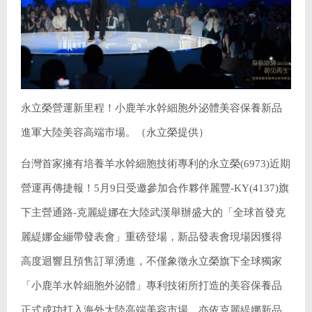
永立榮營運新里程！小鹿羊水幹細胞外泌體美容保養新品
進軍大陸美容高端市場。（永立榮提供）
台灣首家擁有培養羊水幹細胞技術專利的永立榮(6973)近期
營運再傳捷報！5月9日受邀參加合作夥伴麗豐-KY(4137)旗
下主營通路-克麗緹娜在大陸武漢舉辦盛大的「全球首發克
麗緹娜金繃帶發表會」重磅登場，新品發表會現場因獲得
高度迴響且預售訂單湧進，不僅象徵永立榮旗下全球獨家
「小鹿羊水幹細胞外泌體」專利技術所打造的美容保養品
正式成功打入海外大陸高端美容市場，亦依克麗緹娜新品