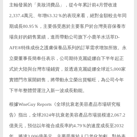
主軸發展的「美妝消費品」，從今年累計前4月營收達
2,337.4萬元、年增63.32％的表現來看，絕對金額較去年同
期成長80.95％，主要係受惠於主要客戶於台灣美容保養市
場良好的銷售業績，進而帶動公司旗下小鹿羊水活萃D-
AFE®特殊成份之護膚保養品系列的訂單需求增加所致。永
立榮董事長簡奉任表示，公司期待克麗緹娜自下半年起正
式於大陸與台灣市場鋪貨，並透過克麗緹娜全球近5,000家
實體門市展開銷售，將帶動永立榮出貨暢旺，為公司今年
下半年整體營運注入新一波成長動能。
根據WiseGuy Reports《全球抗衰老美容產品市場研究報
告》指出，全球2024年抗衰老美容產品市場規模達2,067.2
億美元，預估以年複合成長率約4.79％的速度成長至2032
年、將達3,006億美元，主要受惠於人口老化加劇、對外表