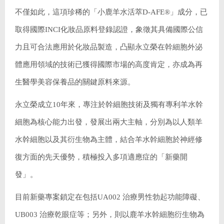
不僅如此，這項珍稀的「小鹿羊水活萃D-AFE®」成分，已
取得國際INCI化妝品原料登錄認證，象徵其具備國際公信
力且可合法應用於化妝品製造，凸顯永立榮在幹細胞外泌
體應用領域的技術已獲得國際市場的高度肯定，亦成為再
生醫學美容保養品的關鍵原料來源。
永立榮成立10年來，專注於幹細胞技術及獨有專利羊水幹
細胞為核心能力出發，發展出兩大主軸，分別為以人類羊
水幹細胞以及其衍生物為主體，結合羊水幹細胞於神經修
復方面的先天優勢，積極投入多項適應症的「新藥開
發」。
目前新藥專案鎖定在包括UA002 治療男性勃起功能障礙、
UB003 治療乾眼症等；另外，則以鹿羊水幹細胞衍生物為