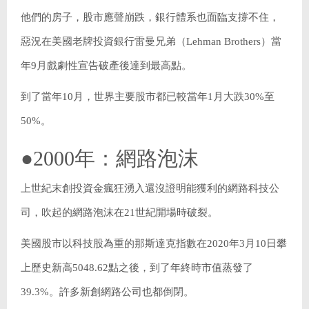
他們的房子，股市應聲崩跌，銀行體系也面臨支撐不住，
惡況在美國老牌投資銀行雷曼兄弟（Lehman Brothers）當
年9月戲劇性宣告破產後達到最高點。
到了當年10月，世界主要股市都已較當年1月大跌30%至
50%。
●2000年：網路泡沫
上世紀末創投資金瘋狂湧入還沒證明能獲利的網路科技公
司，吹起的網路泡沫在21世紀開場時破裂。
美國股市以科技股為重的那斯達克指數在2020年3月10日攀
上歷史新高5048.62點之後，到了年終時市值蒸發了
39.3%。許多新創網路公司也都倒閉。