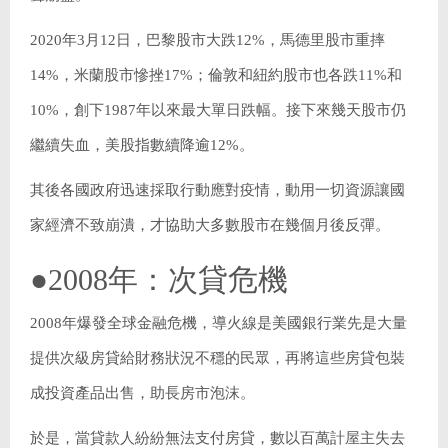
2020年3月12日，巴黎股市大跌12%，馬德里股市重摔
14%，米蘭股市慘挫17%；倫敦和紐約股市也各跌11%和
10%，創下1987年以來最大單日跌幅。接下來幾天股市仍
繼續失血，美股指數續降逾12%。
其後各國政府迅速採取行動應對疫情，動用一切資源讓國
家經濟不致崩潰，才協助大多數股市在幾個月後反彈。
●2008年：次貸危機
2008年爆發全球金融危機，導火線是美國銀行業先是大量
提供次級房貸給財務狀況不穩的民眾，再將這些房貸包裝
成投資產品出售，助長房市泡沫。
於是，當貸款人紛紛無法支付房貸，數以百萬計屋主失去