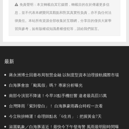
免責聲明：本文轉載自其它媒體，轉載目的在於傳遞更多信
息，並不代表本網贊同其觀點和對其真實性負責，亦不負任何法
律責任。本站所有資源全部收集於互聯網，分享目的僅供大家學
習與參考，如有版權或知識產權侵犯等，請給我們留言。
最新
蔣永洲博士回臺布局智慧金融 以制度型資本治理接軌國際市場
白海豚會放「颱風假」嗎？ 專家分析曝光
南部今演習不降速！今早10點手機狂響 違者最高罰15萬
台灣降雨「紫到發白」！ 白海豚豪雨轟台時程一次看
今立秋拚轉運！命理師點名「6生肖」：把握黃金7天
淑麗氣象／白海豚逼近！最快今下午發海警 風雨最明顯時間曝