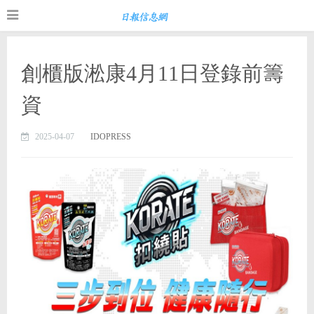
創櫃版淞康4月11日登錄前籌
資
2025-04-07
IDOPRESS