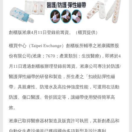
創櫃版淞康4月11日登錄前籌資。（櫃買提供）
櫃買中心（Taipei Exchange）創櫃板所輔導之淞康國際股
份有限公司(淞康；7670；產業類別：生技醫療)，即將於4
月11日透過創櫃板辦理登錄前籌資。淞康公司專注於防護/
醫護彈性繃帶的研發和製造，所生產之「扣繞貼彈性繃
帶」具親膚性、防潑水及高拉伸強度性能，可運用在活動
防護、傷口醫護、骨折固定等，讓繃帶使用變得簡單高
效。
淞康已取得醫療器材製造及販賣許可執照，其新創產品和
自動化生產設備並已獲得國內多項新型及設計專利。