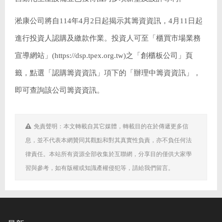
淞康公司將自114年4月2日起揭示其籌資資訊，4月11日起
進行投資人認購及繳款作業。投資人可至「櫃買市場業務
宣導網站」(https://dsp.tpex.org.tw)之「創櫃板公司」頁
籤，點選「認購籌資資訊」項下的「辦理中籌資資訊」，
即可查詢該公司籌資資訊。
免責聲明：本文轉載自其它媒體，轉載目的在於傳遞更多信
息，並不代表本網贊同其觀點和對其真實性負責，亦不負任何法
律責任。本站所有資源全部收集於互聯網，分享目的僅供大家學
習與參考，如有版權或知識產權侵犯等，請給我們留言。