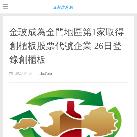
金玻成為金門地區第1家取得
創櫃板股票代號企業 26日登
錄創櫃板
2025-04-07
HaiPress