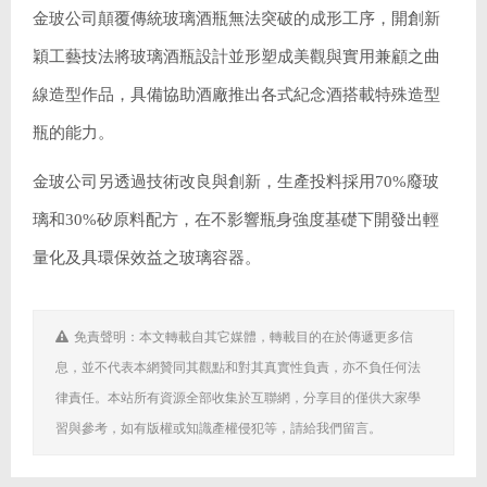
金玻公司顛覆傳統玻璃酒瓶無法突破的成形工序，開創新
穎工藝技法將玻璃酒瓶設計並形塑成美觀與實用兼顧之曲
線造型作品，具備協助酒廠推出各式紀念酒搭載特殊造型
瓶的能力。
金玻公司另透過技術改良與創新，生產投料採用70%廢玻
璃和30%矽原料配方，在不影響瓶身強度基礎下開發出輕
量化及具環保效益之玻璃容器。
免責聲明：本文轉載自其它媒體，轉載目的在於傳遞更多信
息，並不代表本網贊同其觀點和對其真實性負責，亦不負任何法
律責任。本站所有資源全部收集於互聯網，分享目的僅供大家學
習與參考，如有版權或知識產權侵犯等，請給我們留言。