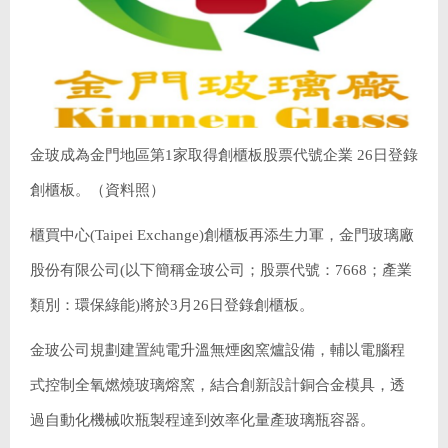
金玻成為金門地區第1家取得創櫃板股票代號企業 26日登錄
創櫃板。（資料照）
櫃買中心(Taipei Exchange)創櫃板再添生力軍，金門玻璃廠
股份有限公司(以下簡稱金玻公司；股票代號：7668；產業
類別：環保綠能)將於3月26日登錄創櫃板。
金玻公司規劃建置純電升溫無煙囪窯爐設備，輔以電腦程
式控制全氧燃燒玻璃熔窯，結合創新設計銅合金模具，透
過自動化機械吹瓶製程達到效率化量產玻璃瓶容器。