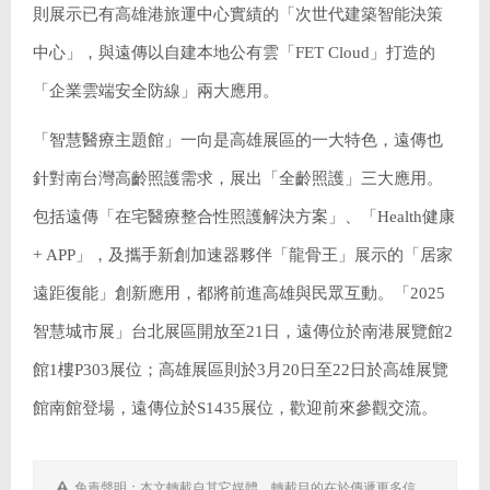
則展示已有高雄港旅運中心實績的「次世代建築智能決策
中心」，與遠傳以自建本地公有雲「FET Cloud」打造的
「企業雲端安全防線」兩大應用。
「智慧醫療主題館」一向是高雄展區的一大特色，遠傳也
針對南台灣高齡照護需求，展出「全齡照護」三大應用。
包括遠傳「在宅醫療整合性照護解決方案」、「Health健康
+ APP」，及攜手新創加速器夥伴「龍骨王」展示的「居家
遠距復能」創新應用，都將前進高雄與民眾互動。「2025
智慧城市展」台北展區開放至21日，遠傳位於南港展覽館2
館1樓P303展位；高雄展區則於3月20日至22日於高雄展覽
館南館登場，遠傳位於S1435展位，歡迎前來參觀交流。
免責聲明：本文轉載自其它媒體，轉載目的在於傳遞更多信