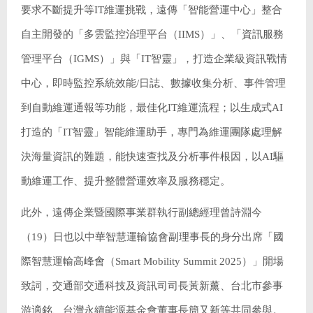
要求不斷提升等IT維運挑戰，遠傳「智能營運中心」整合
自主開發的「多雲監控治理平台（IIMS）」、「資訊服務
管理平台（IGMS）」與「IT智靈」，打造企業級資訊戰情
中心，即時監控系統效能/日誌、數據收集分析、事件管理
到自動維運通報等功能，最佳化IT維運流程；以生成式AI
打造的「IT智靈」智能維運助手，專門為維運團隊處理解
決海量資訊的難題，能快速查找及分析事件根因，以AI驅
動維運工作、提升整體營運效率及服務穩定。
此外，遠傳企業暨國際事業群執行副總經理曾詩淵今
（19）日也以中華智慧運輸協會副理事長的身分出席「國
際智慧運輸高峰會（Smart Mobility Summit 2025）」開場
致詞，交通部交通科技及資訊司司長黃新薰、台北市參事
游適銘、台灣永續能源基金會董事長簡又新等共同參與。