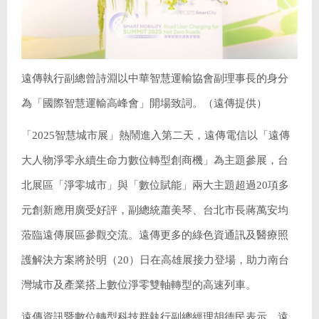
遠傳執行副總曾詩淵以中華智慧運輸協會副理事長的身分
為「國際智慧運輸高峰會」開場致詞。（遠傳提供）
「2025智慧城市展」熱鬧進入第二天，遠傳電信以「遠傳
大人物淨零永續生命力數位轉型創商機」為主題參展，台
北展區「淨零城市」與「數位賦能」兩大主題超過20項多
元創新應用廣受好評，副總統蕭美琴、台北市長蔣萬安均
蒞臨遠傳展區參觀交流。遠傳更多的綠色資通訊及醫療照
護解決方案將於明（20）日在高雄展接力登場，助力南台
灣城市及產業搭上數位淨零雙軸轉型的高速列車。
遠傳資訊暨數位轉型科技群執行副總經理胡德民表示，遠