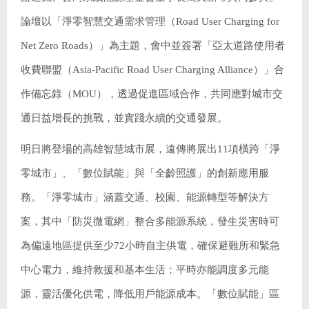
論壇以「淨零智慧交通需求管理（Road User Charging for
Net Zero Roads）」為主題，會中並簽署「亞太道路使用者
收費聯盟（Asia-Pacific Road User Charging Alliance）」合
作備忘錄（MOU），透過促進區域合作，共同應對城市交
通日益增長的挑戰，並實踐永續的交通發展。
明日將登場的高雄智慧城市展，遠傳將展出11項橫跨「淨
零城市」、「數位賦能」與「全齡照護」的創新應用服
務。「淨零城市」涵蓋交通、校園、能源轉型等解決方
案，其中「防災微電網」整合多能源系統，發生災害時可
為偏遠地區提供至少72小時自主供電，確保避難所和緊急
中心電力，維持救援和基本生活；平時亦能調度多元能
源，靈活優化供電，降低用戶能源成本。「數位賦能」區