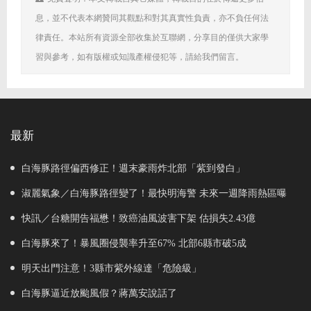
息，並不代表本網贊同其觀點和對其真實性負責，亦不負任何法
律責任。本站所有資源全部收集於互聯網，分享目的僅供大家學
習與參考，如有版權或知識產權侵犯等，請給我們留言。
最新
白海豚路徑偏西修正！週末豪雨炸北部「紫到發白」
淑麗氣象／白海豚路徑變了！最快明海警 未來一週降雨熱區曝
快訊／台糖開告福懋！致癌油風波害下架 估損失2.43億
白海豚來了！暴風圈侵襲率升至67% 北部6縣市破5成
明天出門注意！3縣市紫外線達「危險級」
白海豚逼近放颱風假？蔣萬安說話了