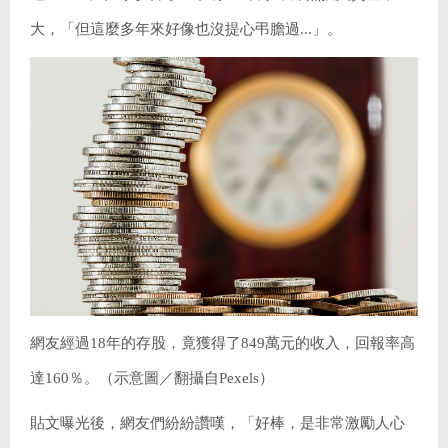
大，「但這麼多年來好像也沒提心弔膽過...」。
網友經過18年的存股，竟獲得了849萬元的收入，回報率高
達160％。（示意圖／翻攝自Pexels）
貼文曝光後，網友們紛紛讚嘆，「好棒，是非常激勵人心