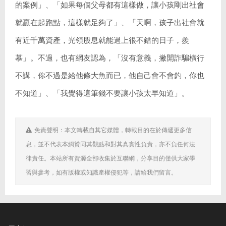
的案例」、「如果每個父母都有這樣做，讓小孩剛出社會
就贏在起跑點，這樣就足夠了」、「天啊，孩子出社會就
有近千萬資產，光領股息就能過上很不錯的日子，羨
慕」。不過，也有網友認為，「沒有意義，撇開詐騙橫行
不講，你不過是給他條大魚而已，他自己會不會釣，你也
不知道」、「我覺得這筆錢不要讓小孩太早知道」。
免責聲明：本文轉載自其它媒體，轉載目的在於傳遞更多信
息，並不代表本網贊同其觀點和對其真實性負責，亦不負任何法
律責任。本站所有資源全部收集於互聯網，分享目的僅供大家學
習與參考，如有版權或知識產權侵犯等，請給我們留言。