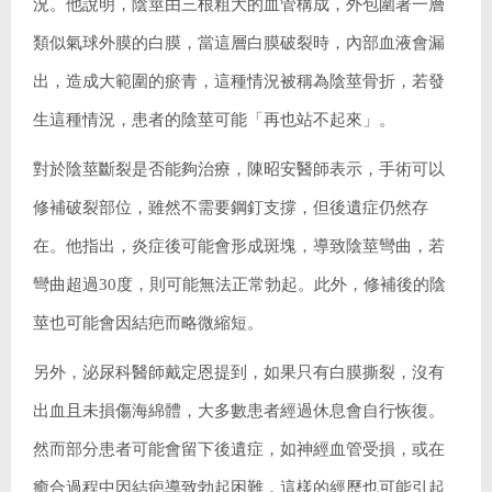
況。他說明，陰莖由三根粗大的血管構成，外包圍著一層
類似氣球外膜的白膜，當這層白膜破裂時，內部血液會漏
出，造成大範圍的瘀青，這種情況被稱為陰莖骨折，若發
生這種情況，患者的陰莖可能「再也站不起來」。
對於陰莖斷裂是否能夠治療，陳昭安醫師表示，手術可以
修補破裂部位，雖然不需要鋼釘支撐，但後遺症仍然存
在。他指出，炎症後可能會形成斑塊，導致陰莖彎曲，若
彎曲超過30度，則可能無法正常勃起。此外，修補後的陰
莖也可能會因結疤而略微縮短。
另外，泌尿科醫師戴定恩提到，如果只有白膜撕裂，沒有
出血且未損傷海綿體，大多數患者經過休息會自行恢復。
然而部分患者可能會留下後遺症，如神經血管受損，或在
癒合過程中因結疤導致勃起困難，這樣的經歷也可能引起