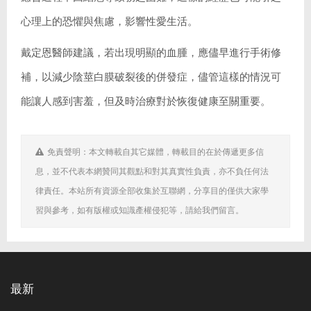
心理上的恐懼與焦慮，影響性愛生活。
戴定恩醫師建議，若出現明顯的血腫，應儘早進行手術修
補，以減少陰莖白膜破裂後的併發症，儘管這樣的情況可
能讓人感到害羞，但及時治療對於恢復健康至關重要。
免責聲明：本文轉載自其它媒體，轉載目的在於傳遞更多信
息，並不代表本網贊同其觀點和對其真實性負責，亦不負任何法
律責任。本站所有資源全部收集於互聯網，分享目的僅供大家學
習與參考，如有版權或知識產權侵犯等，請給我們留言。
最新